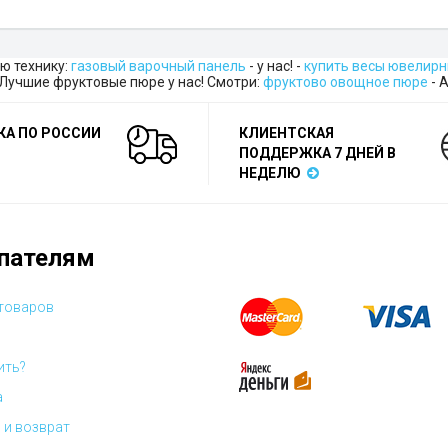
ю технику:
газовый варочный панель
- у нас! -
купить весы ювелир
- Лучшие фруктовые пюре у нас! Смотри:
фруктово овощное пюре
- 
КА ПО РОССИИ
КЛИЕНТСКАЯ
ПОДДЕРЖКА 7 ДНЕЙ В
НЕДЕЛЮ
пателям
 товаров
ить?
а
 и возврат