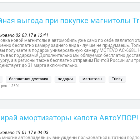
йная выгода при покупке магнитолы Tri
ковано 02.03.17 в 12:41
овка новой магнитолы в автомобиль уже само по себе является от
енно бесплатно камеру заднего вида - лучше не придумаешь. Тол
y, вы получаете в подарок универсальную камеру MOTEVO AC-668L. 
ть вас подарками! Дополнительно мы обязуемся бесплатно достав
ургу, а в регионы также бесплатно отправим Почтой России или тр
действует до 31 марта включительно.
бесплатная доставка
подарки
магнитолы
Trinity
ров: 13691
ирай амортизаторы капота АвтоУПОР! 
ковано 19.01.17 в 04:03
 многие автовладельцы вынуждены пользоваться штатной подпорк