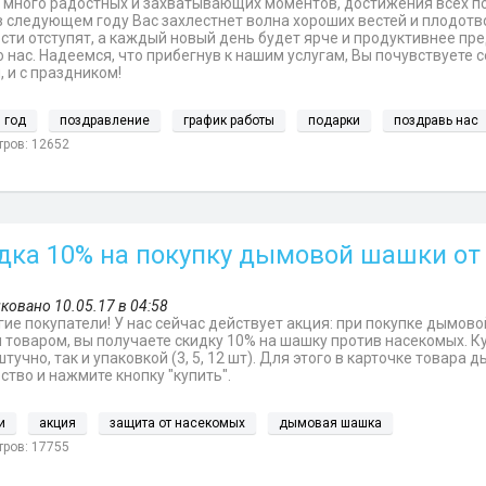
 много радостных и захватывающих моментов, достижения всех по
в следующем году Вас захлестнет волна хороших вестей и плодотв
сти отступят, а каждый новый день будет ярче и продуктивнее пр
 нас. Надеемся, что прибегнув к нашим услугам, Вы почувствуете 
, и с праздником!
 год
поздравление
график работы
подарки
поздравь нас
ров: 12652
дка 10% на покупку дымовой шашки от
ковано 10.05.17 в 04:58
ие покупатели! У нас сейчас действует акция: при покупке дымов
 товаром, вы получаете скидку 10% на шашку против насекомых. 
штучно, так и упаковкой (3, 5, 12 шт). Для этого в карточке товар
ство и нажмите кнопку "купить".
и
акция
защита от насекомых
дымовая шашка
ров: 17755