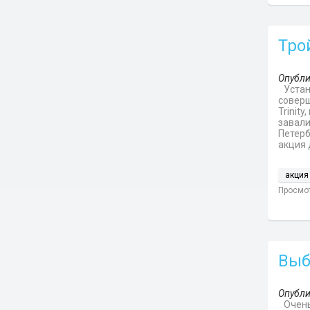
Тро
Опубли
Устан
соверш
Trinit
завали
Петерб
акция 
акция
Просмот
Выб
Опубли
Очень