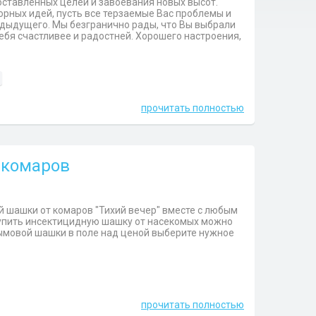
ставленных целей и завоевания новых высот.
орных идей, пусть все терзаемые Вас проблемы и
едыдущего. Мы безгранично рады, что Вы выбрали
себя счастливее и радостней. Хорошего настроения,
прочитать полностью
 комаров
ой шашки от комаров "Тихий вечер" вместе с любым
Купить инсектицидную шашку от насекомых можно
а дымовой шашки в поле над ценой выберите нужное
прочитать полностью