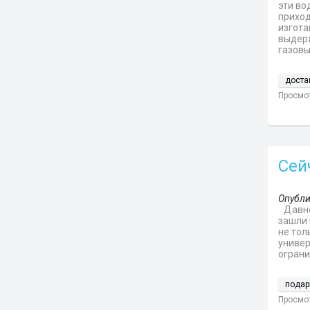
эти во
приход
изгота
выдерж
газовы
доста
Просмот
Сей
Опубли
Давно
зашли 
не тол
универ
ограни
подар
Просмот