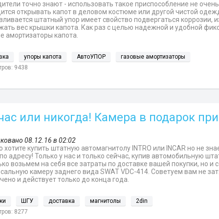
дители точно знают - использовать такое приспособление не очен
ится открывать капот в деловом костюме или другой чистой одежд
вливается штатный упор имеет свойство подвергаться коррозии, из
ать вес крышки капота. Как раз с целью надежной и удобной фик
е амортизаторы капота.
вка
упоры капота
АвтоУПОР
газовые амортизаторы
ров: 9438
час или никогда! Камера в подарок пр
ковано 08.12.16 в 02:02
 хотите купить штатную автомагнитолу INTRO или INCAR но не зна
по адресу! Только у нас и только сейчас, купив автомобильную шт
ько возьмем на себя все затраты по доставке вашей покупки, но и
сальную камеру заднего вида SWAT VDC-414. Советуем вам не зат
чено и действует только до конца года.
ки
ШГУ
доставка
магнитолы
2din
ров: 8277