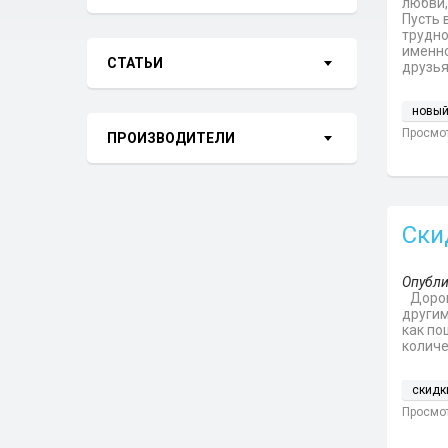
любви,
Пусть 
трудно
именно
СТАТЬИ
друзья
новый
Просмот
ПРОИЗВОДИТЕЛИ
Ски
Опубли
Дорог
другим
как по
количе
скидк
Просмот