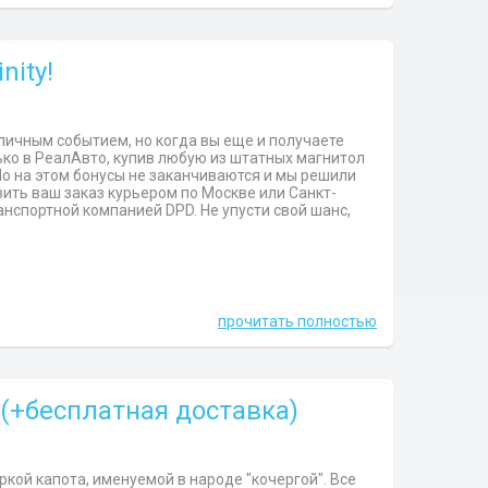
nity!
личным событием, но когда вы еще и получаете
ько в РеалАвто, купив любую из штатных магнитол
Но на этом бонусы не заканчиваются и мы решили
ить ваш заказ курьером по Москве или Санкт-
анспортной компанией DPD. Не упусти свой шанс,
прочитать полностью
(+бесплатная доставка)
ой капота, именуемой в народе "кочергой". Все