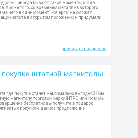
ь удобно, иногда бывают такие моменты, когда
е. Кроме того, со временем металл из которого
-за чего в один момент "кочерга" не сможет
сации капота в открытом положении и придумали
прочитать полностью
и покупке штатной магнитолы
ете где покупка станет максимально выгодной? Вы
атную магнитолу торговой марки INTRO или Incar мы
 совершенно бесплатно вы получите в подарок
ягивать с покупкой, данное предложение