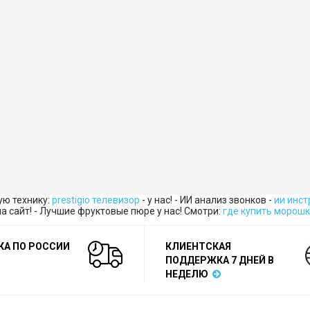
ую технику:
prestigio телевизор
- у нас! - ИИ анализ звонков -
ии инс
а сайт! - Лучшие фруктовые пюре у нас! Смотри:
где купить морошк
КА ПО РОССИИ
КЛИЕНТСКАЯ
ПОДДЕРЖКА 7 ДНЕЙ В
НЕДЕЛЮ