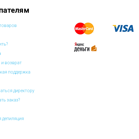
пателям
 товаров
ить?
а
 и возврат
кая поддержка
аться директору
ать заказ?
я депиляция